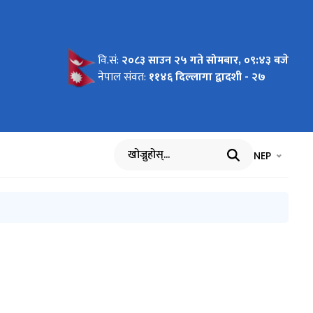
वि.सं:
२०८३ साउन २५ गते सोमबार, ०९:४३ बजे
्धी सूचना
ख 1 देखी
म
ी सूचना
नेपाल संवत:
११४६ दिल्लागा द्वादशी - २७
भाषा चयन गर्नुह
भाषा प
NEP
खोज्नुहोस्