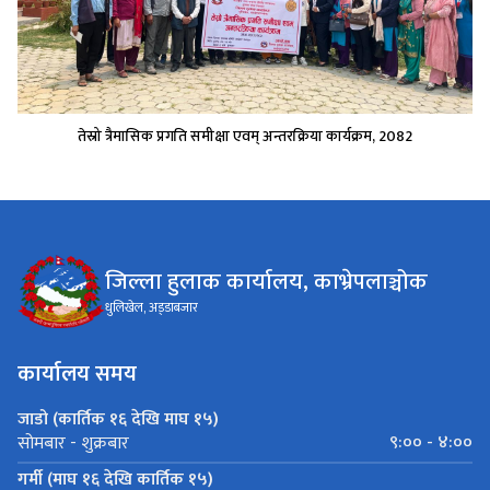
तेस्रो त्रैमासिक प्रगति समीक्षा एवम् अन्तरक्रिया कार्यक्रम, 2082
जिल्ला हुलाक कार्यालय, काभ्रेपलाञ्चोक
धुलिखेल, अड्‍डाबजार
कार्यालय समय
जाडो (कार्तिक १६ देखि माघ १५)
९:०० - ४:००
सोमबार - शुक्रबार
गर्मी (माघ १६ देखि कार्तिक १५)