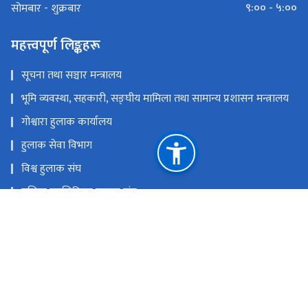
९:०० - ५:००
सोमबार - शुक्रबार
महत्त्वपूर्ण लिङ्कहरू
सूचना तथा सञ्चार मन्‍त्रालय
भूमि व्यवस्था, सहकारी, सङ्‍घीय मामिला तथा सामान्य प्रशासन मन्त्रालय
गोश्वारा हुलाक कार्यालय
हुलाक सेवा विभाग
विश्व हुलाक संघ
एसिया प्यासिफिक हुलाक संघ
विज्ञापन बोर्ड
हुलाक प्रशिक्षण केन्द्र
राष्ट्रिय प्राकृतिक स्रोत तथा वित्त आयोग