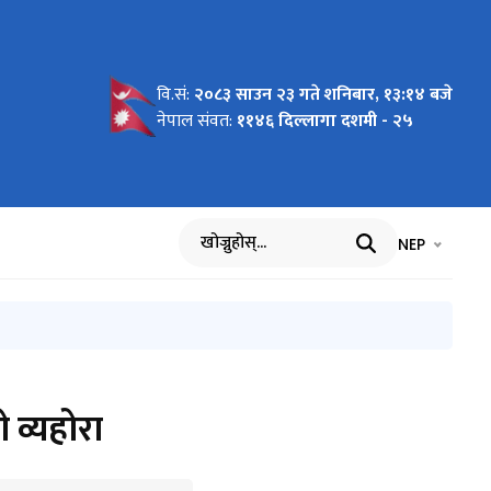
वि.सं:
२०८३ साउन २३ गते शनिबार, १३:१४ बजे
्धी सूचना
ख 1 देखी
म
ी सूचना
नेपाल संवत:
११४६ दिल्लागा दशमी - २५
भाषा चयन गर्नुह
भाषा प
NEP
खोज्नुहोस्
 व्यहोरा